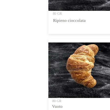
CORNETTO
80 GR
Ripieno cioccolata
CORNETTO
80 GR
Vuoto