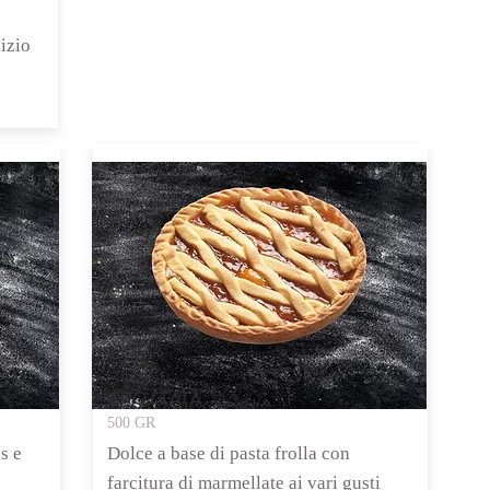
izio
CROSTATA
500 GR
s e
Dolce a base di pasta frolla con
farcitura di marmellate ai vari gusti