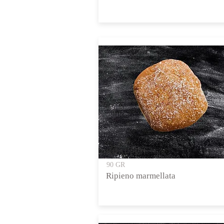
KRAPFEN
90 GR
Ripieno marmellata