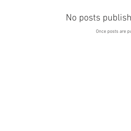
No posts publish
Once posts are pu
Panificio Girardi s.
Tel/Fax: (+39) 